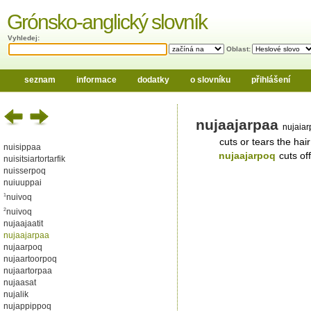
Grónsko-anglický slovník
Vyhledej:
Oblast:
seznam
informace
dodatky
o slovníku
přihlášení
nujaajarpaa
nujaiar
cuts or tears the hair
nuisippaa
nujaajarpoq
cuts off
nuisitsiartortarfik
nuisserpoq
nuiuuppai
1
nuivoq
2
nuivoq
nujaajaatit
nujaajarpaa
nujaarpoq
nujaartoorpoq
nujaartorpaa
nujaasat
nujalik
nujappippoq