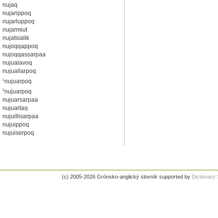
nujaq
nujarippoq
nujarluppoq
nujarmiut
nujatsialik
nujoqqappoq
nujoqqassarpaa
nujualavoq
nujuallarpoq
1
nujuarpoq
2
nujuarpoq
nujuarsarpaa
nujuartaq
nujuillisarpaa
nujuippoq
nujuiserpoq
(c) 2005-2026 Grónsko-anglický slovník supported by
Dictionar