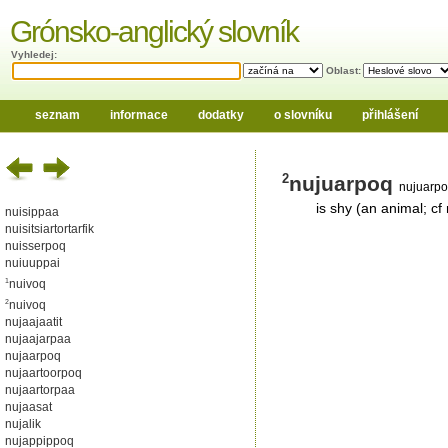
Grónsko-anglický slovník
Vyhledej:
Oblast:
seznam
informace
dodatky
o slovníku
přihlášení
nujuarpoq
2
nujuarpo
is shy (an animal; cf
nuisippaa
nuisitsiartortarfik
nuisserpoq
nuiuuppai
1
nuivoq
2
nuivoq
nujaajaatit
nujaajarpaa
nujaarpoq
nujaartoorpoq
nujaartorpaa
nujaasat
nujalik
nujappippoq