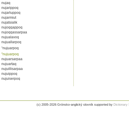
nujaq
nujarippoq
nujarluppoq
nujarmiut
nujatsialik
nujoqqappoq
nujoqqassarpaa
nujualavoq
nujuallarpoq
1
nujuarpoq
2
nujuarpoq
nujuarsarpaa
nujuartaq
nujuillisarpaa
nujuippoq
nujuiserpoq
(c) 2005-2026 Grónsko-anglický slovník supported by
Dictionar