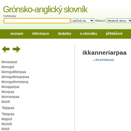
Grónsko-anglický slovník
Vyhledej:
Oblast:
seznam
informace
dodatky
o slovníku
přihlášení
ikkanneriarpaa
→ikkanniiarpaa
ikinaarpai
ikinngut
ikinngutillerpaa
ikinngutimaarpaa
ikinngutinnerpoq
ikioqqarpai
ikiorpaa
ikiorserpaa
ikiorti
1
ikippaa
2
ikippaa
ikipput
ikisivik
ikitsit