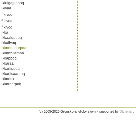
ikiuigajuppoq
ikivaa
1
ikivoq
2
ikivoq
3
ikivoq
ikka
ikkaaluppoq
ikkalivoq
ikkanneriarpaa
ikkanniiarpaa
ikkappoq
ikkaraa
ikkarlippoq
ikkarlisaarpoq
ikkarluk
ikkarnarpoq
(c) 2005-2026 Grónsko-anglický slovník supported by
Dictionar