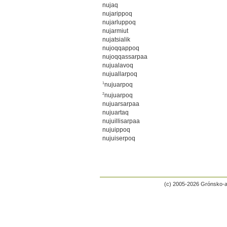
nujaq
nujarippoq
nujarluppoq
nujarmiut
nujatsialik
nujoqqappoq
nujoqqassarpaa
nujualavoq
nujuallarpoq
1
nujuarpoq
2
nujuarpoq
nujuarsarpaa
nujuartaq
nujuillisarpaa
nujuippoq
nujuiserpoq
(c) 2005-2026 Grónsko-a