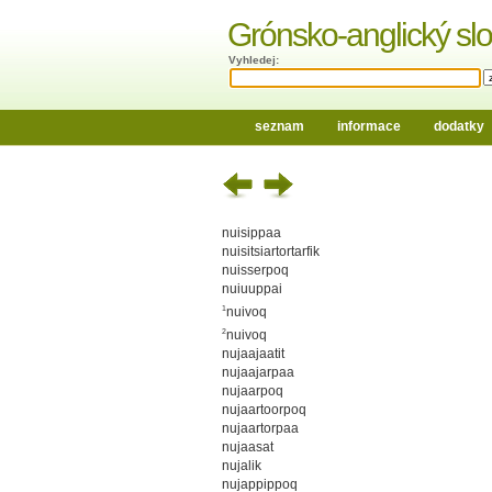
Grónsko-anglický slo
Vyhledej:
seznam
informace
dodatky
nuisippaa
nuisitsiartortarfik
nuisserpoq
nuiuuppai
1
nuivoq
2
nuivoq
nujaajaatit
nujaajarpaa
nujaarpoq
nujaartoorpoq
nujaartorpaa
nujaasat
nujalik
nujappippoq