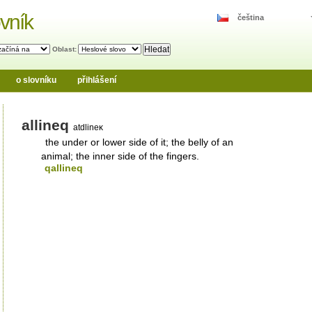
vník
čeština
Oblast:
o slovníku
přihlášení
allineq
atdlineĸ
the under or lower side of it; the belly of an
animal; the inner side of the fingers.
qallineq