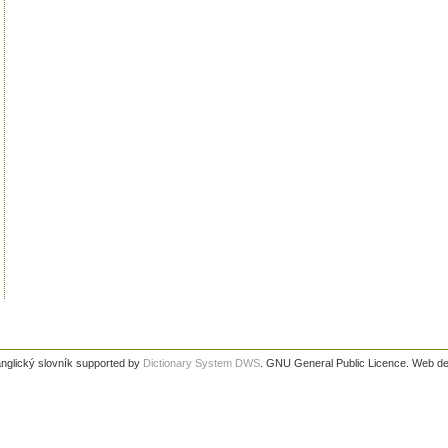
nglický slovník supported by
Dictionary System DWS
. GNU General Public Licence. Web d